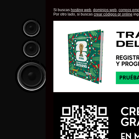
Si buscas
hosting web,
dominios web,
correos emp
Por otro lado, si buscas
crear códigos qr online
ing